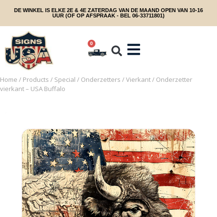
DE WINKEL IS ELKE 2E & 4E ZATERDAG VAN DE MAAND OPEN VAN 10-16
UUR (OF OP AFSPRAAK - BEL 06-33711801)
0
Home
/
Products
/
Special
/
Onderzetters
/
Vierkant
/ Onderzetter
vierkant – USA Buffalo