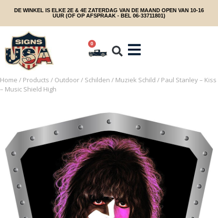
DE WINKEL IS ELKE 2E & 4E ZATERDAG VAN DE MAAND OPEN VAN 10-16
UUR (OF OP AFSPRAAK - BEL 06-33711801)
0
Home
/
Products
/
Outdoor
/
Schilden
/
Muziek Schild
/ Paul Stanley – Kiss
– Music Shield High