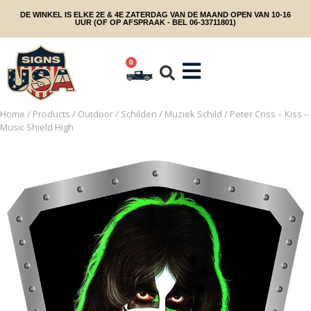
DE WINKEL IS ELKE 2E & 4E ZATERDAG VAN DE MAAND OPEN VAN 10-16
UUR (OF OP AFSPRAAK - BEL 06-33711801)
0
Home
/
Products
/
Outdoor
/
Schilden
/
Muziek Schild
/ Peter Criss – Kiss –
Music Shield High