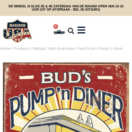
DE WINKEL IS ELKE 2E & 4E ZATERDAG VAN DE MAAND OPEN VAN 10-16
UUR (OF OP AFSPRAAK - BEL 06-33711801)
0
Home
/
Products
/
Metaal
/
Eten & drinken
/
Fast Food
/ Pump ’n Diner