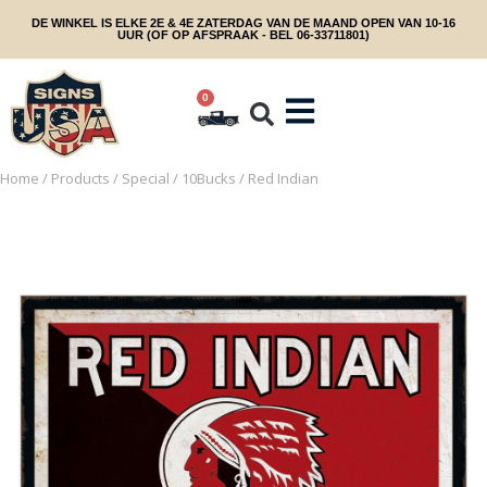
DE WINKEL IS ELKE 2E & 4E ZATERDAG VAN DE MAAND OPEN VAN 10-16
UUR (OF OP AFSPRAAK - BEL 06-33711801)
0
Home
/
Products
/
Special
/
10Bucks
/ Red Indian