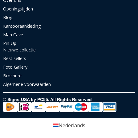
Over ons
Openingstijden
Blog
Kantooraankleding
Man Cave
Pin-Up
Nieuwe collectie
Best sellers
Foto Gallery
Brochure
Algemene voorwaarden
© Signs-USA by PC55. All Rights Reserved
Nederlands