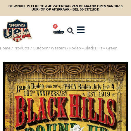
DE WINKEL IS ELKE 2E & 4E ZATERDAG VAN DE MAAND OPEN VAN 10-16
UUR (OF OP AFSPRAAK - BEL 06-33711801)
0
Home
/
Products
/
Outdoor
/
Western
/ Rodeo – Black Hills – Green