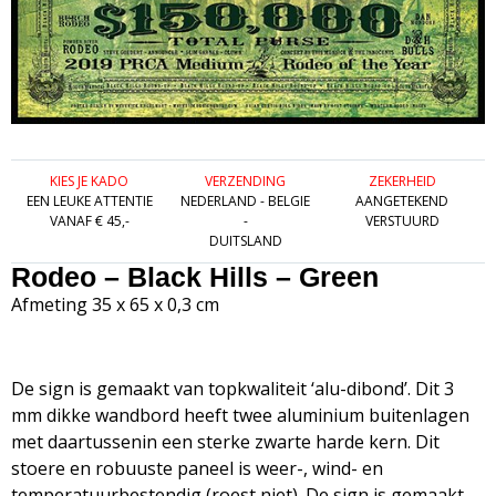
KIES JE KADO
VERZENDING
ZEKERHEID
EEN LEUKE ATTENTIE
NEDERLAND - BELGIE
AANGETEKEND
VANAF € 45,-
-
VERSTUURD
DUITSLAND
Rodeo – Black Hills – Green
Afmeting 35 x 65 x 0,3 cm
De sign is gemaakt van topkwaliteit ‘alu-dibond’. Dit 3
mm dikke wandbord heeft twee aluminium buitenlagen
met daartussenin een sterke zwarte harde kern. Dit
stoere en robuuste paneel is weer-, wind- en
temperatuurbestendig (roest niet). De sign is gemaakt