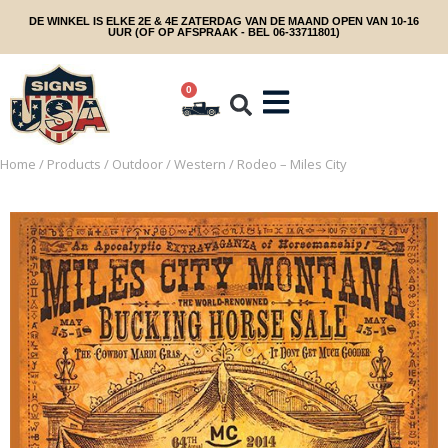
DE WINKEL IS ELKE 2E & 4E ZATERDAG VAN DE MAAND OPEN VAN 10-16
UUR (OF OP AFSPRAAK - BEL 06-33711801)
0
Home
/
Products
/
Outdoor
/
Western
/ Rodeo – Miles City