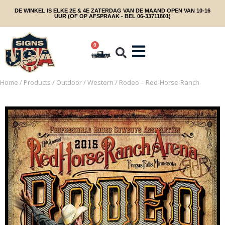
DE WINKEL IS ELKE 2E & 4E ZATERDAG VAN DE MAAND OPEN VAN 10-16
UUR (OF OP AFSPRAAK - BEL 06-33711801)
0
Home
/
Products
/
Outdoor
/
Western
/ Rodeo – Red-Horse-Ranch