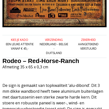
KIES JE KADO
VERZENDING
ZEKERHEID
EEN LEUKE ATTENTIE
NEDERLAND - BELGIE
AANGETEKEND
VANAF € 45,-
-
VERSTUURD
DUITSLAND
Rodeo – Red-Horse-Ranch
Afmeting 35 x 65 x 0,3 cm
De sign is gemaakt van topkwaliteit ‘alu-dibond’. Dit 3
mm dikke wandbord heeft twee aluminium buitenlagen
met daartussenin een sterke zwarte harde kern. Dit
stoere en robuuste paneel is weer-, wind- en
temperatuurbestendig (roest niet). De sign is gemaakt