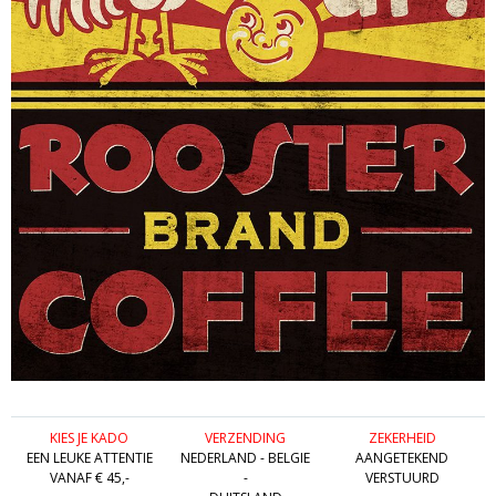
KIES JE KADO
VERZENDING
ZEKERHEID
EEN LEUKE ATTENTIE
NEDERLAND - BELGIE
AANGETEKEND
VANAF € 45,-
-
VERSTUURD