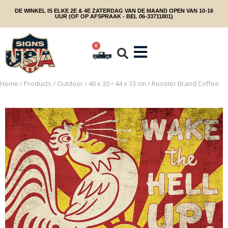
DE WINKEL IS ELKE 2E & 4E ZATERDAG VAN DE MAAND OPEN VAN 10-16
UUR (OF OP AFSPRAAK - BEL 06-33711801)
0
Home
/
Products
/
Outdoor
/
40 x 30 • 44 x 33 cm
/ Rooster Brand Coffee