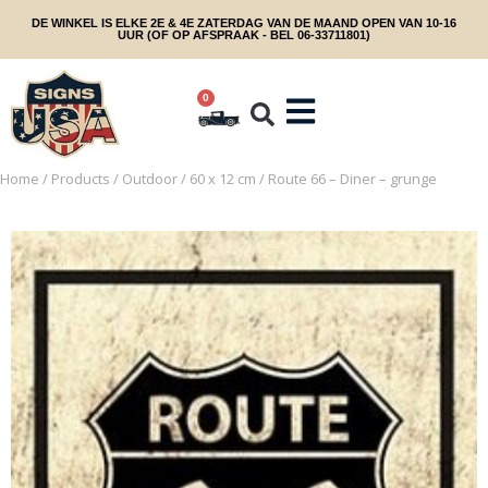
DE WINKEL IS ELKE 2E & 4E ZATERDAG VAN DE MAAND OPEN VAN 10-16
UUR (OF OP AFSPRAAK - BEL 06-33711801)
0
Home
/
Products
/
Outdoor
/
60 x 12 cm
/ Route 66 – Diner – grunge