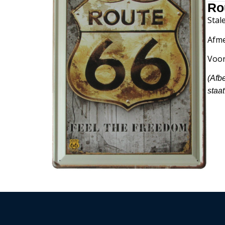
Ro
Stal
Afme
Voor
(Afb
staat