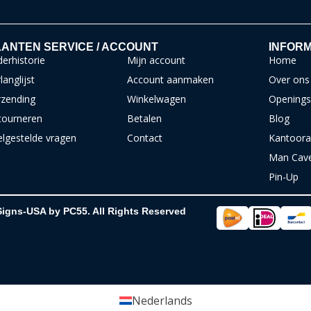
ANTEN SERVICE / ACCOUNT
INFORM
erhistorie
Mijn account
Home
langlijst
Account aanmaken
Over ons
rzending
Winkelwagen
Openings
tourneren
Betalen
Blog
elgestelde vragen
Contact
Kantoora
Man Cav
Pin-Up
Signs-USA by PC55. All Rights Reserved
Nederlands