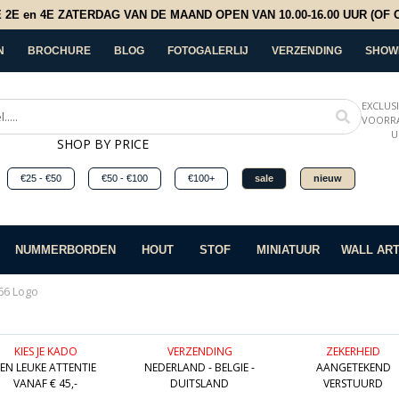
E en 4E ZATERDAG VAN DE MAAND OPEN VAN 10.00-16.00 UUR (OF OP
N
BROCHURE
BLOG
FOTOGALERLIJ
VERZENDING
SHOW
EXCLUS
VOORRA
U
SHOP BY PRICE
€25 - €50
€50 - €100
€100+
sale
nieuw
NUMMERBORDEN
HOUT
STOF
MINIATUUR
WALL AR
66 Logo
KIES JE KADO
VERZENDING
ZEKERHEID
EEN LEUKE ATTENTIE
NEDERLAND - BELGIE -
AANGETEKEND
VANAF € 45,-
DUITSLAND
VERSTUURD