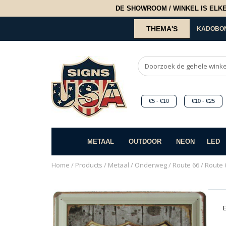
DE SHOWROOM / WINKEL IS ELKE 2
THEMA'S
KADOBO
€5 - €10
€10 - €25
METAAL
OUTDOOR
NEON
LED
Home
/
Products
/
Metaal
/
Onderweg
/
Route 66
/ Route 