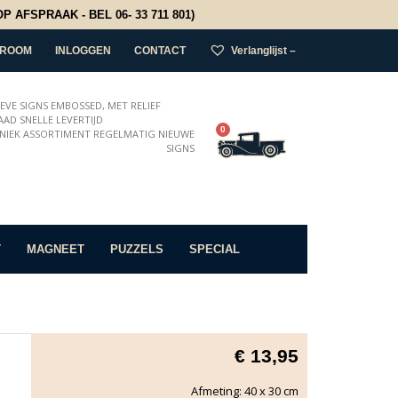
 AFSPRAAK - BEL 06- 33 711 801)
ROOM
INLOGGEN
CONTACT
Verlanglijst –
IEVE SIGNS EMBOSSED, MET RELIEF
AD SNELLE LEVERTIJD
0
NIEK ASSORTIMENT REGELMATIG NIEUWE
SIGNS
T
MAGNEET
PUZZELS
SPECIAL
€
13,95
Afmeting: 40 x 30 cm