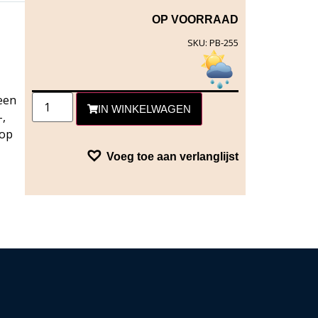
OP VOORRAAD
SKU: PB-255
een
IN WINKELWAGEN
-,
 op
Voeg toe aan verlanglijst