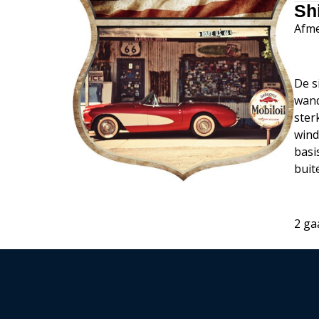
Sh
Afme
De s
wand
ster
wind
basi
buit
2 ga