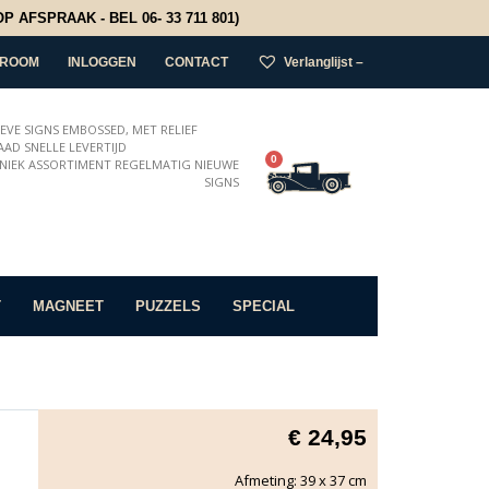
 AFSPRAAK - BEL 06- 33 711 801)
ROOM
INLOGGEN
CONTACT
Verlanglijst –
IEVE SIGNS EMBOSSED, MET RELIEF
AD SNELLE LEVERTIJD
0
NIEK ASSORTIMENT REGELMATIG NIEUWE
SIGNS
T
MAGNEET
PUZZELS
SPECIAL
€
24,95
Afmeting: 39 x 37 cm