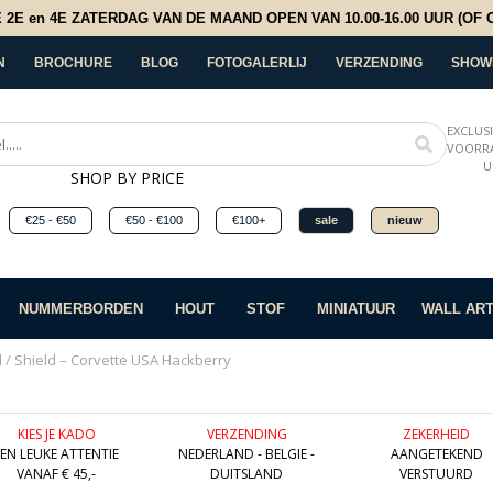
E en 4E ZATERDAG VAN DE MAAND OPEN VAN 10.00-16.00 UUR (OF OP
N
BROCHURE
BLOG
FOTOGALERLIJ
VERZENDING
SHOW
EXCLUS
VOORRA
U
SHOP BY PRICE
€25 - €50
€50 - €100
€100+
sale
nieuw
NUMMERBORDEN
HOUT
STOF
MINIATUUR
WALL AR
d
/ Shield – Corvette USA Hackberry
KIES JE KADO
VERZENDING
ZEKERHEID
EEN LEUKE ATTENTIE
NEDERLAND - BELGIE -
AANGETEKEND
VANAF € 45,-
DUITSLAND
VERSTUURD