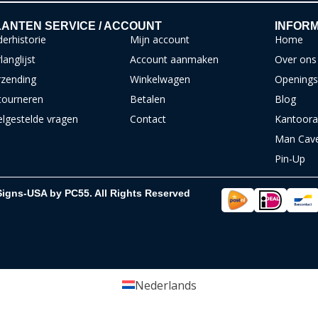
ANTEN SERVICE / ACCOUNT
INFORM
erhistorie
Mijn account
Home
langlijst
Account aanmaken
Over ons
rzending
Winkelwagen
Openings
tourneren
Betalen
Blog
elgestelde vragen
Contact
Kantoora
Man Cav
Pin-Up
Signs-USA by PC55. All Rights Reserved
Nederlands