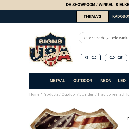
DE SHOWROOM / WINKEL IS ELKE 2
THEMA'S
KADOBO
€5 - €10
€10 - €25
METAAL
OUTDOOR
NEON
LED
Home
/
Products
/
Outdoor
/
Schilden
/
Traditioneel schil