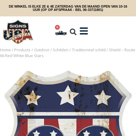
DE WINKEL IS ELKE 2E & 4E ZATERDAG VAN DE MAAND OPEN VAN 10-16
UUR (OF OP AFSPRAAK - BEL 06-33711801)
0
Home
/
Products
/
Outdoor
/
Schilden
/
Traditioneel schild
/ Shield – Route
66 Red White Blue Stars