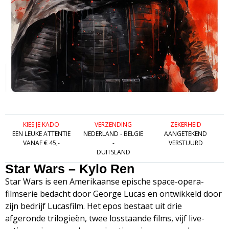
KIES JE KADO
VERZENDING
ZEKERHEID
EEN LEUKE ATTENTIE
NEDERLAND - BELGIE
AANGETEKEND
VANAF € 45,-
-
VERSTUURD
DUITSLAND
Star Wars – Kylo Ren
Star Wars is een Amerikaanse epische space-opera-
filmserie bedacht door George Lucas en ontwikkeld door
zijn bedrijf Lucasfilm. Het epos bestaat uit drie
afgeronde trilogieën, twee losstaande films, vijf live-