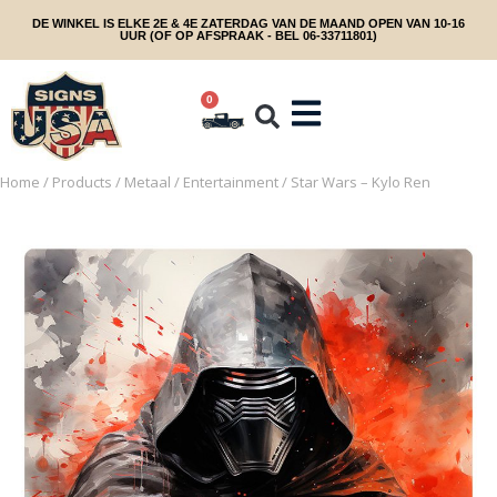
DE WINKEL IS ELKE 2E & 4E ZATERDAG VAN DE MAAND OPEN VAN 10-16
UUR (OF OP AFSPRAAK - BEL 06-33711801)
0
Home
/
Products
/
Metaal
/
Entertainment
/ Star Wars – Kylo Ren