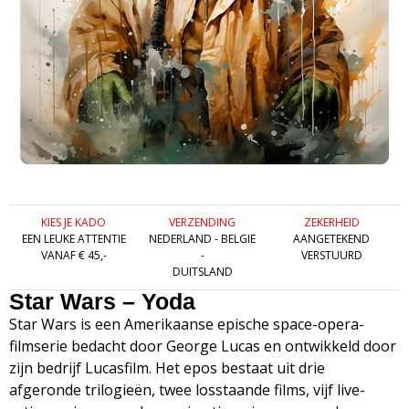
KIES JE KADO
VERZENDING
ZEKERHEID
EEN LEUKE ATTENTIE
NEDERLAND - BELGIE
AANGETEKEND
VANAF € 45,-
-
VERSTUURD
DUITSLAND
Star Wars – Yoda
Star Wars is een Amerikaanse epische space-opera-
filmserie bedacht door George Lucas en ontwikkeld door
zijn bedrijf Lucasfilm. Het epos bestaat uit drie
afgeronde trilogieën, twee losstaande films, vijf live-