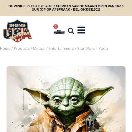
DE WINKEL IS ELKE 2E & 4E ZATERDAG VAN DE MAAND OPEN VAN 10-16
UUR (OF OP AFSPRAAK - BEL 06-33711801)
0
Home
/
Products
/
Metaal
/
Entertainment
/ Star Wars – Yoda