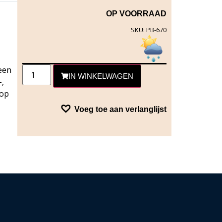
OP VOORRAAD
SKU: PB-670
een
IN WINKELWAGEN
-,
 op
Voeg toe aan verlanglijst