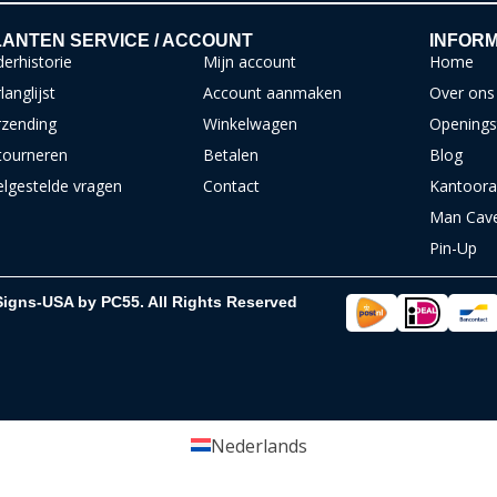
ANTEN SERVICE / ACCOUNT
INFORM
erhistorie
Mijn account
Home
langlijst
Account aanmaken
Over ons
rzending
Winkelwagen
Openings
tourneren
Betalen
Blog
elgestelde vragen
Contact
Kantoora
Man Cav
Pin-Up
Signs-USA by PC55. All Rights Reserved
Nederlands