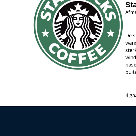
St
Afme
De s
wand
ster
wind
basi
buit
4 ga