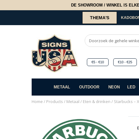
DE SHOWROOM / WINKEL IS ELKE 2
THEMA'S
KADOBO
€5 - €10
€10 - €25
METAAL
OUTDOOR
NEON
LED
Home
/
Products
/
Metaal
/
Eten & drinken
/ Starbucks – X