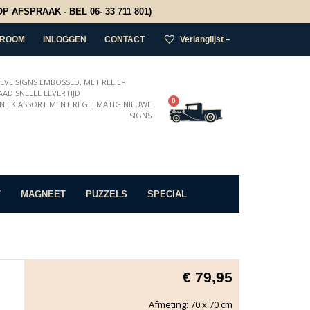
 AFSPRAAK - BEL 06- 33 711 801)
ROOM
INLOGGEN
CONTACT
Verlanglijst –
IEVE SIGNS EMBOSSED, MET RELIEF
AD SNELLE LEVERTIJD
0
NIEK ASSORTIMENT REGELMATIG NIEUWE
SIGNS
T
MAGNEET
PUZZELS
SPECIAL
€
79,95
Afmeting: 70 x 70 cm