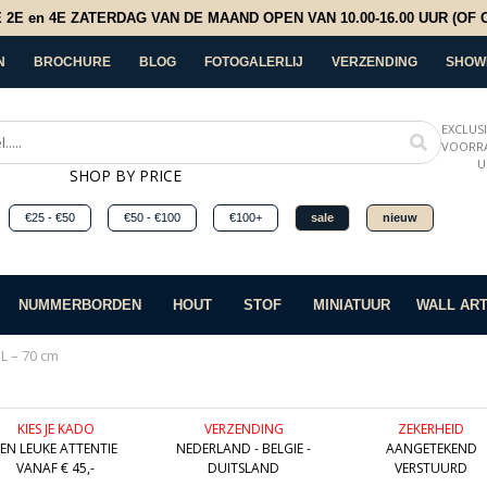
E en 4E ZATERDAG VAN DE MAAND OPEN VAN 10.00-16.00 UUR (OF OP
N
BROCHURE
BLOG
FOTOGALERLIJ
VERZENDING
SHOW
EXCLUS
VOORRA
U
SHOP BY PRICE
€25 - €50
€50 - €100
€100+
sale
nieuw
NUMMERBORDEN
HOUT
STOF
MINIATUUR
WALL AR
L – 70 cm
KIES JE KADO
VERZENDING
ZEKERHEID
EEN LEUKE ATTENTIE
NEDERLAND - BELGIE -
AANGETEKEND
VANAF € 45,-
DUITSLAND
VERSTUURD