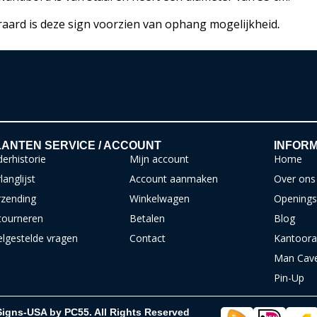
raard is deze sign voorzien van ophang mogelijkheid
.
ANTEN SERVICE / ACCOUNT
INFORM
erhistorie
Mijn account
Home
langlijst
Account aanmaken
Over ons
rzending
Winkelwagen
Openings
tourneren
Betalen
Blog
elgestelde vragen
Contact
Kantoora
Man Cav
Pin-Up
Signs-USA by PC55. All Rights Reserved