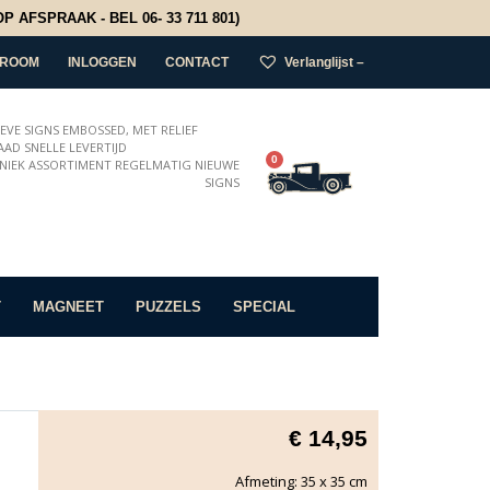
 AFSPRAAK - BEL 06- 33 711 801)
ROOM
INLOGGEN
CONTACT
Verlanglijst –
IEVE SIGNS EMBOSSED, MET RELIEF
AD SNELLE LEVERTIJD
0
NIEK ASSORTIMENT REGELMATIG NIEUWE
SIGNS
T
MAGNEET
PUZZELS
SPECIAL
€
14,95
Afmeting: 35 x 35 cm