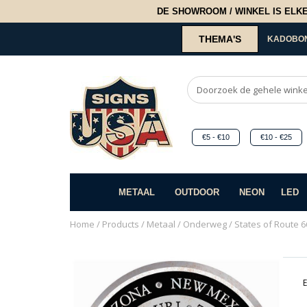
DE SHOWROOM / WINKEL IS ELKE 2
THEMA'S
KADOBO
€5 - €10
€10 - €25
METAAL
OUTDOOR
NEON
LED
Home
/
Products
/
Metaal
/
Onderweg
/ States of Route 6