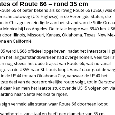
ates of Route 66 – rond 35 cm
 Route 66 of beter bekend als kortweg Route 66 (US66) was 
orische autoweg (U.S. Highway) in de Verenigde Staten, die
n in Chicago, en eindigde aan het strand van de Stille Oceaa
a Monica bij Los Angeles. De totale lengte was 3940 km. US
t door Illinois, Missouri, Kansas, Oklahoma, Texas, New Mex
ona en Californië.
985 werd US66 officieel opgeheven, nadat het Interstate Hi
em het langeafstandsverkeer had overgenomen. Veel toeris
en nog steeds het oude traject van Route 66, wat nu vanaf
ago via de US55 naar St. Louis loopt. Vanaf daar gaat de we
 in de US44 tot aan Oklahoma City, vanwaar de US40 het
tste deel van de oorspronkelijke route volgt, tot in Barstow
f daar kan men het laatste stuk over de US15 volgen om vi
ardino naar Santa Monica te rijden.
 sign vermeld alle staten waar Route 66 doorheen loopt.
wandbord is van staal en heeft een diameter van 35 cm.