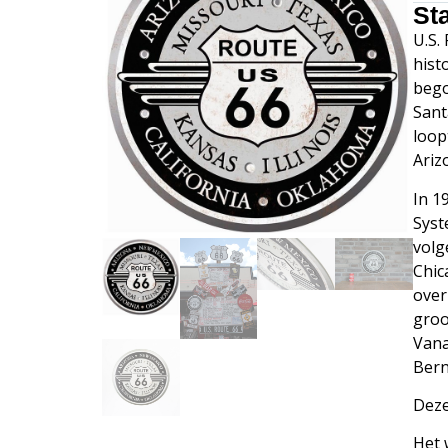
St
U.S.
hist
bego
Sant
loop
Ariz
In 1
Syst
volg
Chic
over
groo
Vana
Bern
Deze
Het 