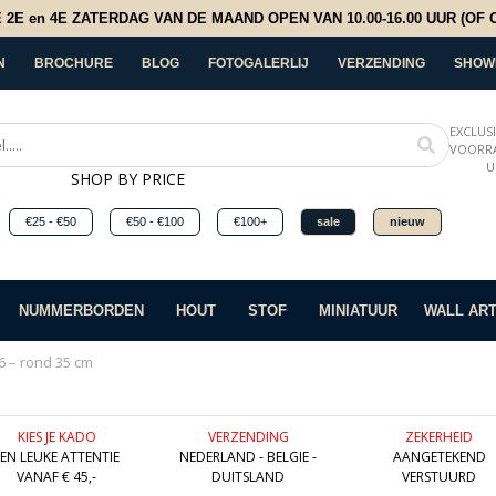
E en 4E ZATERDAG VAN DE MAAND OPEN VAN 10.00-16.00 UUR (OF OP
N
BROCHURE
BLOG
FOTOGALERLIJ
VERZENDING
SHOW
EXCLUS
VOORRA
U
SHOP BY PRICE
€25 - €50
€50 - €100
€100+
sale
nieuw
NUMMERBORDEN
HOUT
STOF
MINIATUUR
WALL AR
6 – rond 35 cm
KIES JE KADO
VERZENDING
ZEKERHEID
EEN LEUKE ATTENTIE
NEDERLAND - BELGIE -
AANGETEKEND
VANAF € 45,-
DUITSLAND
VERSTUURD