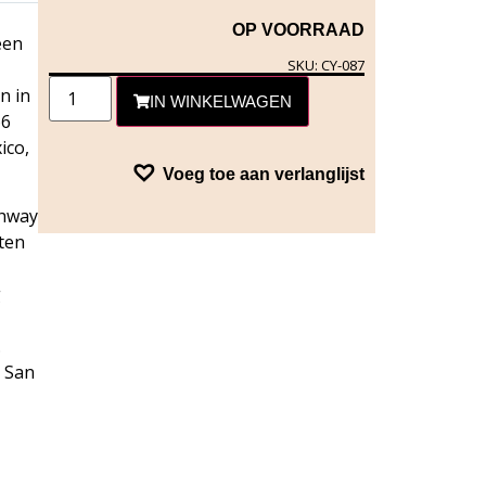
OP VOORRAAD
een
SKU: CY-087
n in
IN WINKELWAGEN
66
ico,
Voeg toe aan verlanglijst
ghway
ten
g
.
a San