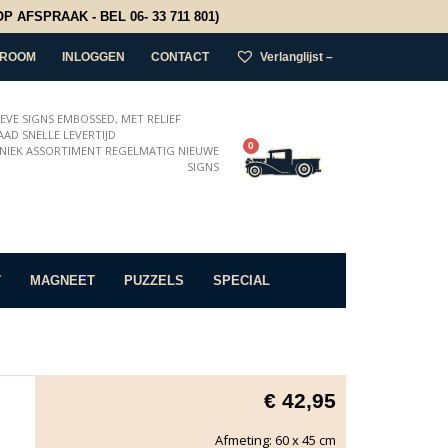
 AFSPRAAK - BEL 06- 33 711 801)
ROOM
INLOGGEN
CONTACT
Verlanglijst –
IEVE SIGNS EMBOSSED, MET RELIEF
AD SNELLE LEVERTIJD
0
NIEK ASSORTIMENT REGELMATIG NIEUWE
SIGNS
T
MAGNEET
PUZZELS
SPECIAL
€
42,95
Afmeting: 60 x 45 cm