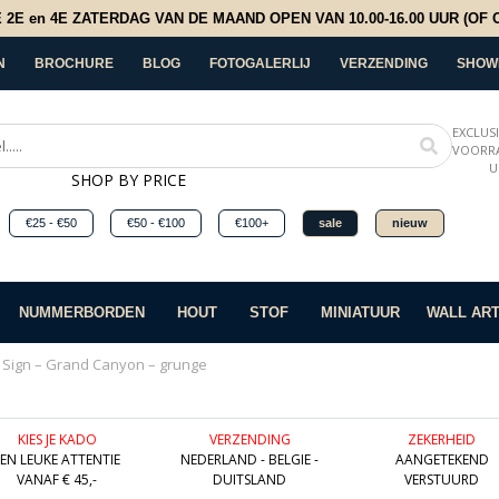
E en 4E ZATERDAG VAN DE MAAND OPEN VAN 10.00-16.00 UUR (OF OP
N
BROCHURE
BLOG
FOTOGALERLIJ
VERZENDING
SHOW
EXCLUS
VOORRA
U
SHOP BY PRICE
€25 - €50
€50 - €100
€100+
sale
nieuw
NUMMERBORDEN
HOUT
STOF
MINIATUUR
WALL AR
c Sign – Grand Canyon – grunge
KIES JE KADO
VERZENDING
ZEKERHEID
EEN LEUKE ATTENTIE
NEDERLAND - BELGIE -
AANGETEKEND
VANAF € 45,-
DUITSLAND
VERSTUURD