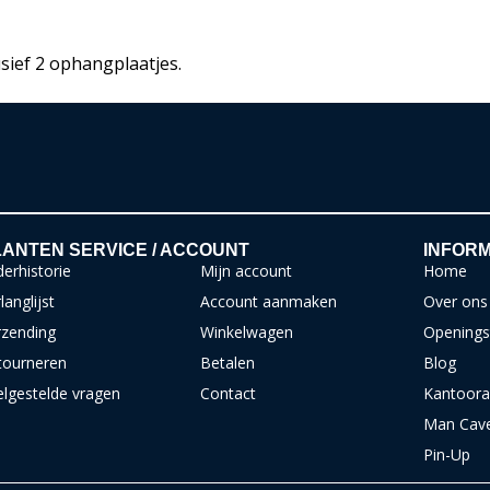
usief 2 ophangplaatjes.
ANTEN SERVICE / ACCOUNT
INFORM
erhistorie
Mijn account
Home
langlijst
Account aanmaken
Over ons
rzending
Winkelwagen
Openings
tourneren
Betalen
Blog
elgestelde vragen
Contact
Kantoora
Man Cav
Pin-Up