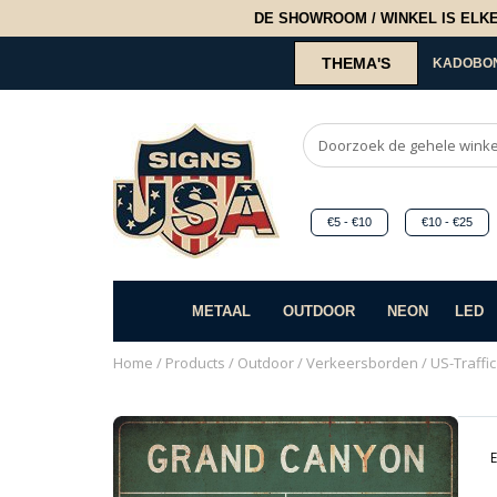
DE SHOWROOM / WINKEL IS ELKE 2
THEMA'S
KADOBO
€5 - €10
€10 - €25
METAAL
OUTDOOR
NEON
LED
Home
/
Products
/
Outdoor
/
Verkeersborden
/ US-Traffi