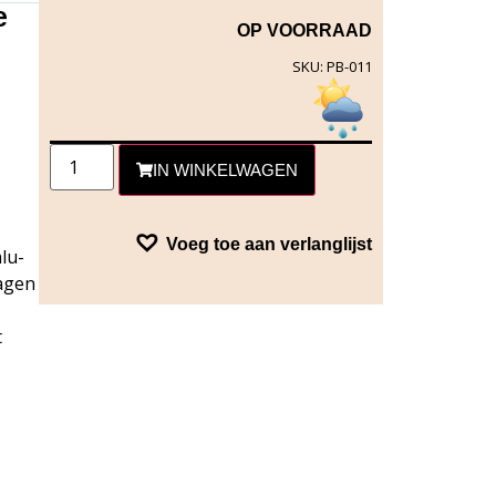
e
OP VOORRAAD
SKU: PB-011
IN WINKELWAGEN
Voeg toe aan verlanglijst
alu-
lagen
t