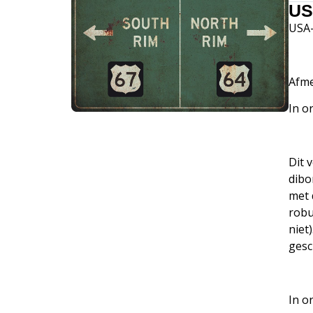
US
USA-
Afme
In o
Dit 
dibo
met 
robu
niet
gesc
In o