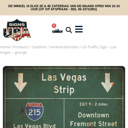
DE WINKEL IS ELKE 2E & 4E ZATERDAG VAN DE MAAND OPEN VAN 10-16
UUR (OF OP AFSPRAAK - BEL 06-33711801)
0
Home
/
Products
/
Outdoor
/
Verkeersborden
/ US-Traffic Sign – Las
Vegas – grunge