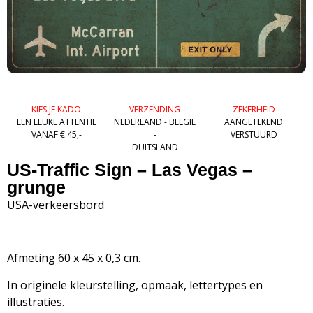
KIES JE KADO
VERZENDING
ZEKERHEID
EEN LEUKE ATTENTIE
NEDERLAND - BELGIE
AANGETEKEND
VANAF € 45,-
-
VERSTUURD
DUITSLAND
US-Traffic Sign – Las Vegas –
grunge
USA-verkeersbord
Afmeting 60 x 45 x 0,3 cm.
In originele kleurstelling, opmaak, lettertypes en
illustraties.