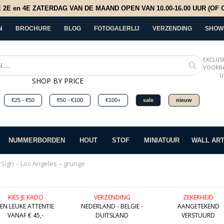
E en 4E ZATERDAG VAN DE MAAND OPEN VAN 10.00-16.00 UUR (OF OP
N
BROCHURE
BLOG
FOTOGALERLIJ
VERZENDING
SHOW
EXCLUS
VOORRA
U
SHOP BY PRICE
€25 - €50
€50 - €100
€100+
sale
nieuw
NUMMERBORDEN
HOUT
STOF
MINIATUUR
WALL AR
c Sign – Los Angeles – grunge
KIES JE KADO
VERZENDING
ZEKERHEID
EEN LEUKE ATTENTIE
NEDERLAND - BELGIE -
AANGETEKEND
VANAF € 45,-
DUITSLAND
VERSTUURD