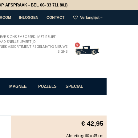
 AFSPRAAK - BEL 06- 33 711 801)
ROOM
INLOGGEN
CONTACT
Verlanglijst –
IEVE SIGNS EMBOSSED, MET RELIEF
AD SNELLE LEVERTIJD
0
NIEK ASSORTIMENT REGELMATIG NIEUWE
SIGNS
T
MAGNEET
PUZZELS
SPECIAL
€
42,95
Afmeting: 60 x 45 cm