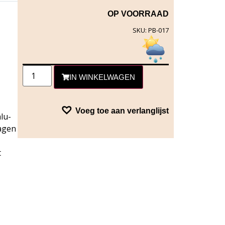
OP VOORRAAD
SKU: PB-017
IN WINKELWAGEN
Voeg toe aan verlanglijst
alu-
lagen
t