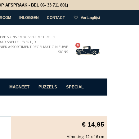
 AFSPRAAK - BEL 06- 33 711 801)
ROOM
INLOGGEN
CONTACT
Verlanglijst –
IEVE SIGNS EMBOSSED, MET RELIEF
AD SNELLE LEVERTIJD
0
NIEK ASSORTIMENT REGELMATIG NIEUWE
SIGNS
T
MAGNEET
PUZZELS
SPECIAL
€
14,95
Afmeting: 12 x 16 cm