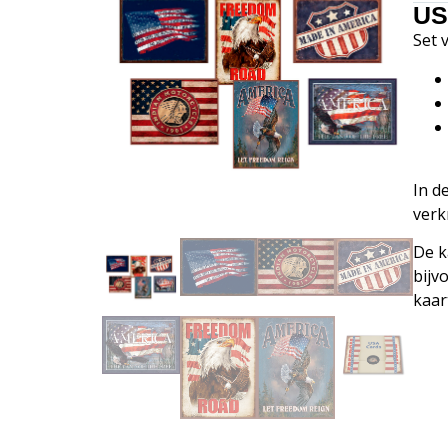
US
Set 
In d
verk
De k
bijv
kaar