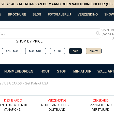
E en 4E ZATERDAG VAN DE MAAND OPEN VAN 10.00-16.00 UUR (OF OP
N
BROCHURE
BLOG
FOTOGALERLIJ
VERZENDING
SHOW
EXCLUS
VOORRA
U
SHOP BY PRICE
€25 - €50
€50 - €100
€100+
sale
nieuw
NUMMERBORDEN
HOUT
STOF
MINIATUUR
WALL AR
s
/ USA CARDS – Set Patriot USA
KIES JE KADO
VERZENDING
ZEKERHEID
EEN LEUKE ATTENTIE
NEDERLAND - BELGIE -
AANGETEKEND
VANAF € 45,-
DUITSLAND
VERSTUURD