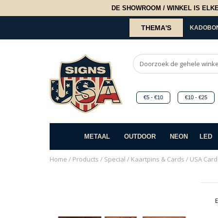
DE SHOWROOM / WINKEL IS ELKE 2
THEMA'S
KADOBO
€5 - €10
€10 - €25
METAAL
OUTDOOR
NEON
LED
Home
/
Products
/
Special
/
Kaartpins & Cards
/
USA Card