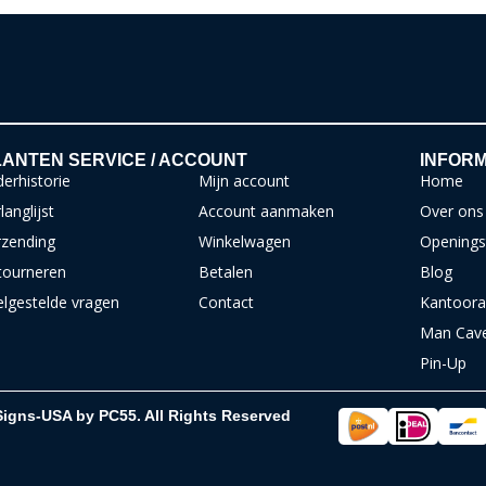
ANTEN SERVICE / ACCOUNT
INFORM
erhistorie
Mijn account
Home
langlijst
Account aanmaken
Over ons
rzending
Winkelwagen
Openings
tourneren
Betalen
Blog
elgestelde vragen
Contact
Kantoora
Man Cav
Pin-Up
Signs-USA by PC55. All Rights Reserved