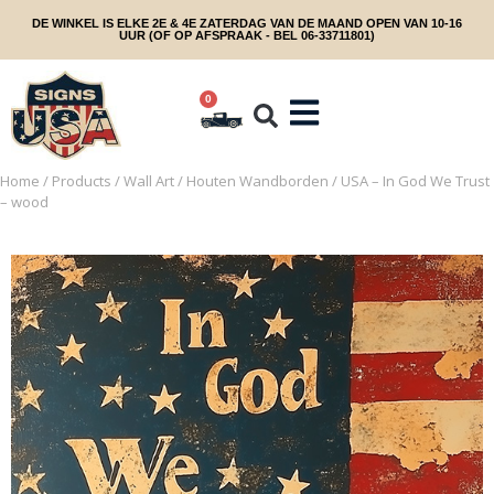
DE WINKEL IS ELKE 2E & 4E ZATERDAG VAN DE MAAND OPEN VAN 10-16
UUR (OF OP AFSPRAAK - BEL 06-33711801)
0
Home
/
Products
/
Wall Art
/
Houten Wandborden
/ USA – In God We Trust
– wood