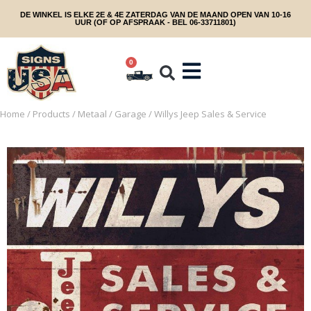
DE WINKEL IS ELKE 2E & 4E ZATERDAG VAN DE MAAND OPEN VAN 10-16
UUR (OF OP AFSPRAAK - BEL 06-33711801)
0
Home
/
Products
/
Metaal
/
Garage
/ Willys Jeep Sales & Service