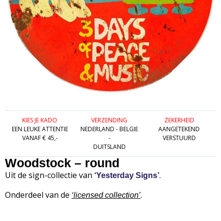
KIES JE KADO
VERZENDING
ZEKERHEID
EEN LEUKE ATTENTIE
NEDERLAND - BELGIE
AANGETEKEND
VANAF € 45,-
-
VERSTUURD
DUITSLAND
Woodstock – round
Uit de sign-collectie van
.
‘Yesterday Signs’
Onderdeel van de
.
‘
licensed collection’