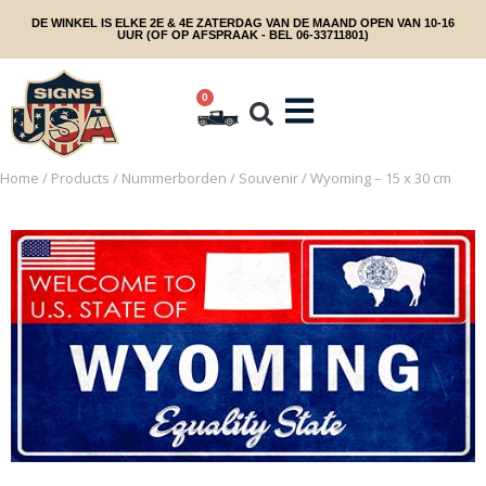
DE WINKEL IS ELKE 2E & 4E ZATERDAG VAN DE MAAND OPEN VAN 10-16
UUR (OF OP AFSPRAAK - BEL 06-33711801)
0
Home
/
Products
/
Nummerborden
/
Souvenir
/ Wyoming – 15 x 30 cm