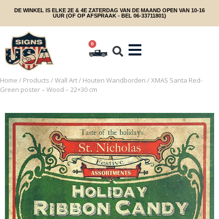
DE WINKEL IS ELKE 2E & 4E ZATERDAG VAN DE MAAND OPEN VAN 10-16
UUR (OF OP AFSPRAAK - BEL 06-33711801)
0
Home
/
Products
/
Wall Art
/
Houten Wandborden
/ XMAS Santa Red-
Green poster – Wood – 22×30 cm