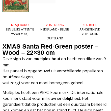
KIES JE KADO
VERZENDING
ZEKERHEID
EEN LEUKE ATTENTIE
NEDERLAND - BELGIE
AANGETEKEND
VANAF € 45,-
-
VERSTUURD
DUITSLAND
XMAS Santa Red-Green poster –
Wood – 22×30 cm
Deze sign is van
en heeft een dikte van 9
multiplex hout
mm.
Het paneel is opgebouwd uit verschillende populieren
houtfineerlagen,
wat zorgt voor een mooi homogeen geheel.
Multiplex heeft een PEFC-keurmerk. Dit internationale
keurmerk staat voor milieuvriendelijkheid. Het
garandeert dat de producten uit een duurzaam beheerd
bos komen en dat het bos in stand blijft. De sign heeft