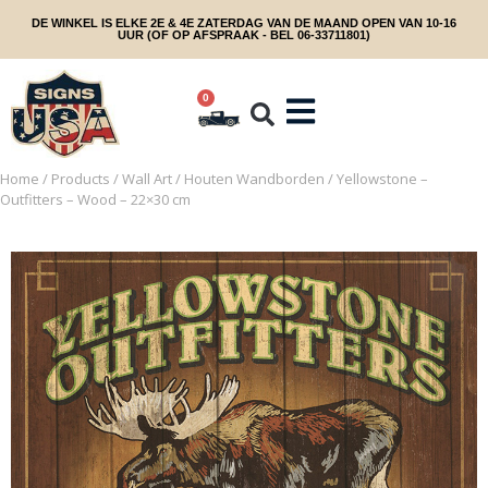
DE WINKEL IS ELKE 2E & 4E ZATERDAG VAN DE MAAND OPEN VAN 10-16
UUR (OF OP AFSPRAAK - BEL 06-33711801)
0
Home
/
Products
/
Wall Art
/
Houten Wandborden
/ Yellowstone –
Outfitters – Wood – 22×30 cm