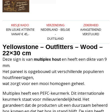
KIES JE KADO
VERZENDING
ZEKERHEID
EEN LEUKE ATTENTIE
NEDERLAND - BELGIE
AANGETEKEND
VANAF € 45,-
-
VERSTUURD
DUITSLAND
Yellowstone – Outfitters – Wood –
22×30 cm
Deze sign is van
en heeft een dikte van 9
multiplex hout
mm.
Het paneel is opgebouwd uit verschillende populieren
houtfineerlagen,
wat zorgt voor een mooi homogeen geheel.
Multiplex heeft een PEFC-keurmerk. Dit internationale
keurmerk staat voor milieuvriendelijkheid. Het
garandeert dat de producten uit een duurzaam beheerd
bos komen en dat het bos in stand blijft. De sign heeft