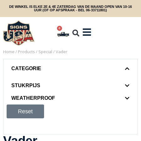
DE WINKEL IS ELKE 2E & 4E ZATERDAG VAN DE MAAND OPEN VAN 10-16
UUR (OF OP AFSPRAAK - BEL 06-33711801)
0
Home
/
Products
/
Special
/ Vader
CATEGORIE
STUKRPIJS
WEATHERPROOF
Reset
Vader