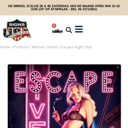
DE WINKEL IS ELKE 2E & 4E ZATERDAG VAN DE MAAND OPEN VAN 10-16
UUR (OF OP AFSPRAAK - BEL 06-33711801)
0
Home
/
Products
/
Metaal
/
Artists
/ Escape Night Club