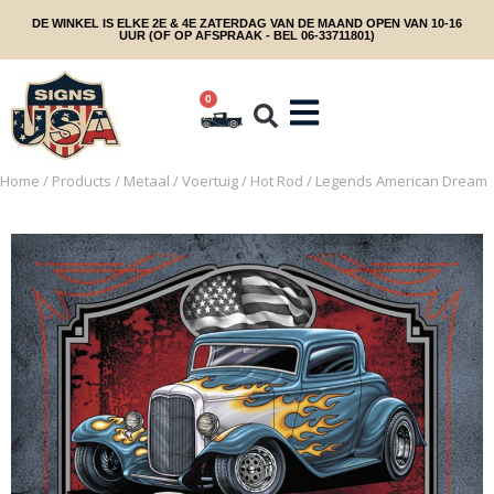
DE WINKEL IS ELKE 2E & 4E ZATERDAG VAN DE MAAND OPEN VAN 10-16
UUR (OF OP AFSPRAAK - BEL 06-33711801)
0
Home
/
Products
/
Metaal
/
Voertuig
/
Hot Rod
/ Legends American Dream