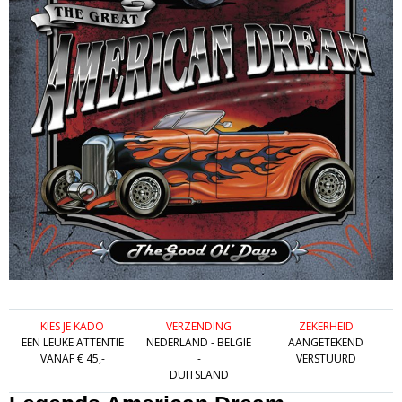
KIES JE KADO
VERZENDING
ZEKERHEID
EEN LEUKE ATTENTIE
NEDERLAND - BELGIE
AANGETEKEND
VANAF € 45,-
-
VERSTUURD
DUITSLAND