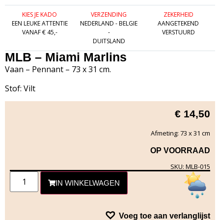
KIES JE KADO
VERZENDING
ZEKERHEID
EEN LEUKE ATTENTIE
NEDERLAND - BELGIE
AANGETEKEND
VANAF € 45,-
-
VERSTUURD
DUITSLAND
MLB – Miami Marlins
Vaan – Pennant – 73 x 31 cm.
Stof: Vilt
€
14,50
Afmeting: 73 x 31 cm
OP VOORRAAD
SKU: MLB-015
IN WINKELWAGEN
Voeg toe aan verlanglijst