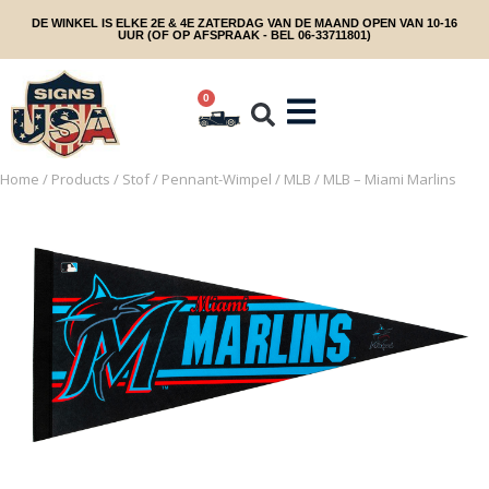
DE WINKEL IS ELKE 2E & 4E ZATERDAG VAN DE MAAND OPEN VAN 10-16
UUR (OF OP AFSPRAAK - BEL 06-33711801)
0
Home
/
Products
/
Stof
/
Pennant-Wimpel
/
MLB
/ MLB – Miami Marlins