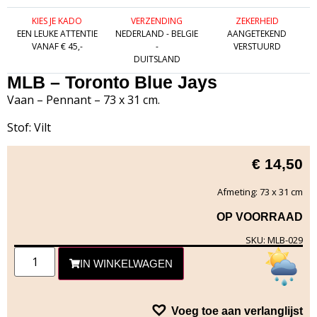
KIES JE KADO
VERZENDING
ZEKERHEID
EEN LEUKE ATTENTIE
NEDERLAND - BELGIE
AANGETEKEND
VANAF € 45,-
-
VERSTUURD
DUITSLAND
MLB – Toronto Blue Jays
Vaan – Pennant – 73 x 31 cm.
Stof: Vilt
€
14,50
Afmeting: 73 x 31 cm
OP VOORRAAD
SKU: MLB-029
IN WINKELWAGEN
Voeg toe aan verlanglijst