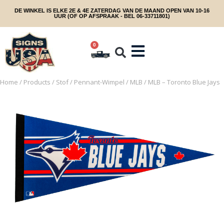
DE WINKEL IS ELKE 2E & 4E ZATERDAG VAN DE MAAND OPEN VAN 10-16
UUR (OF OP AFSPRAAK - BEL 06-33711801)
0
Home
/
Products
/
Stof
/
Pennant-Wimpel
/
MLB
/ MLB – Toronto Blue Jays