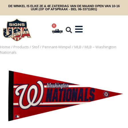
DE WINKEL IS ELKE 2E & 4E ZATERDAG VAN DE MAAND OPEN VAN 10-16
UUR (OF OP AFSPRAAK - BEL 06-33711801)
0
Home
/
Products
/
Stof
/
Pennant-Wimpel
/
MLB
/ MLB – Washington
Nationals