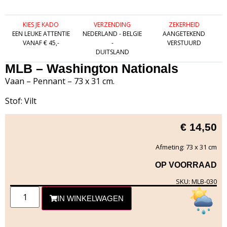
KIES JE KADO
VERZENDING
ZEKERHEID
EEN LEUKE ATTENTIE
NEDERLAND - BELGIE
AANGETEKEND
VANAF € 45,-
-
VERSTUURD
DUITSLAND
MLB – Washington Nationals
Vaan – Pennant – 73 x 31 cm.
Stof: Vilt
€
14,50
Afmeting: 73 x 31 cm
OP VOORRAAD
SKU: MLB-030
IN WINKELWAGEN