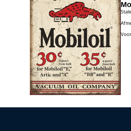
Mo
Stal
Afme
Voor