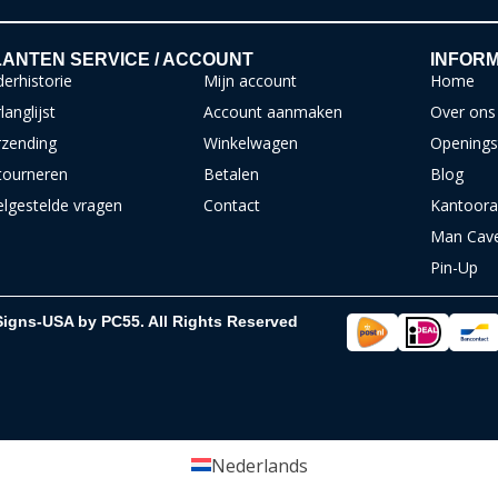
ANTEN SERVICE / ACCOUNT
INFORM
erhistorie
Mijn account
Home
langlijst
Account aanmaken
Over ons
rzending
Winkelwagen
Openings
tourneren
Betalen
Blog
elgestelde vragen
Contact
Kantoora
Man Cav
Pin-Up
Signs-USA by PC55. All Rights Reserved
Nederlands