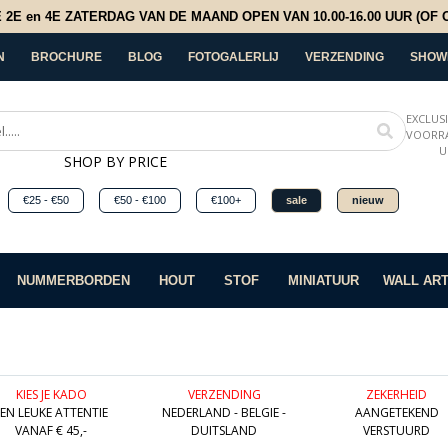
E en 4E ZATERDAG VAN DE MAAND OPEN VAN 10.00-16.00 UUR (OF OP
N
BROCHURE
BLOG
FOTOGALERLIJ
VERZENDING
SHOW
EXCLUS
VOORRA
U
SHOP BY PRICE
€25 - €50
€50 - €100
€100+
sale
nieuw
NUMMERBORDEN
HOUT
STOF
MINIATUUR
WALL AR
KIES JE KADO
VERZENDING
ZEKERHEID
EEN LEUKE ATTENTIE
NEDERLAND - BELGIE -
AANGETEKEND
VANAF € 45,-
DUITSLAND
VERSTUURD