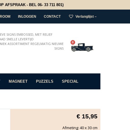
 AFSPRAAK - BEL 06- 33 711 801)
ROOM
INLOGGEN
CONTACT
Verlanglijst –
IEVE SIGNS EMBOSSED, MET RELIEF
AD SNELLE LEVERTIJD
0
NIEK ASSORTIMENT REGELMATIG NIEUWE
SIGNS
T
MAGNEET
PUZZELS
SPECIAL
€
15,95
Afmeting: 40 x 30 cm