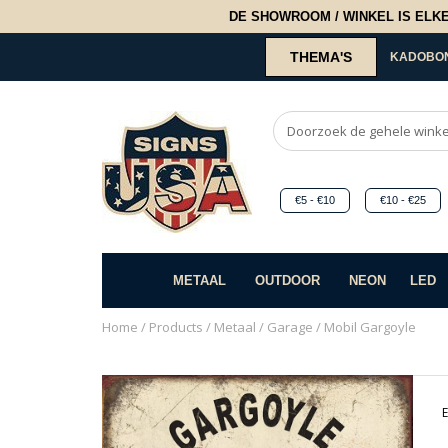
DE SHOWROOM / WINKEL IS ELKE 2
THEMA'S
KADOBO
€5 - €10
€10 - €25
METAAL
OUTDOOR
NEON
LED
Home
/
Products
/
Metaal
/
Garage
/ Mobil Gargoyle