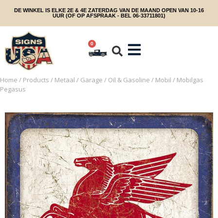
DE WINKEL IS ELKE 2E & 4E ZATERDAG VAN DE MAAND OPEN VAN 10-16
UUR (OF OP AFSPRAAK - BEL 06-33711801)
0
Home
/
Products
/
Metaal
/
Garage
/
Oil & Gasoline
/
Mobil
/ Mobilgas
Pegasus