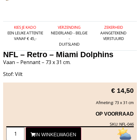
KIES JE KADO
VERZENDING
ZEKERHEID
EEN LEUKE ATTENTIE
NEDERLAND - BELGIE
AANGETEKEND
VANAF € 45,-
-
VERSTUURD
DUITSLAND
NFL – Retro – Miami Dolphins
Vaan – Pennant – 73 x 31 cm.
Stof: Vilt
€
14,50
Afmeting: 73 x 31 cm
OP VOORRAAD
SKU: NFL-046
IN WINKELWAGEN