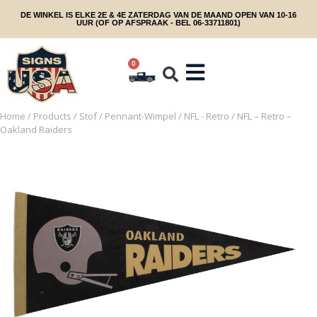
DE WINKEL IS ELKE 2E & 4E ZATERDAG VAN DE MAAND OPEN VAN 10-16
UUR (OF OP AFSPRAAK - BEL 06-33711801)
0
Home
/
Products
/
Stof
/
Pennant-Wimpel
/
NFL - Retro
/ NFL – Retro –
Oakland Raiders