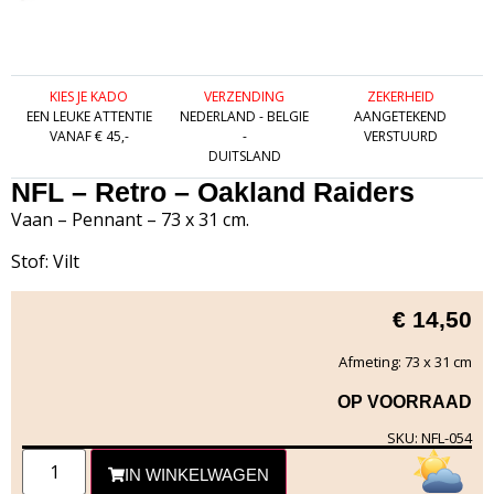
KIES JE KADO
VERZENDING
ZEKERHEID
EEN LEUKE ATTENTIE
NEDERLAND - BELGIE
AANGETEKEND
VANAF € 45,-
-
VERSTUURD
DUITSLAND
NFL – Retro – Oakland Raiders
Vaan – Pennant – 73 x 31 cm.
Stof: Vilt
€
14,50
Afmeting: 73 x 31 cm
OP VOORRAAD
SKU: NFL-054
IN WINKELWAGEN