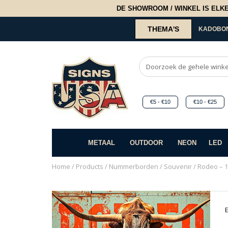
DE SHOWROOM / WINKEL IS ELKE 2
THEMA'S
KADOBO
€5 - €10
€10 - €25
METAAL
OUTDOOR
NEON
LED
Home
/
Products
/
Nummerborden
/
Souvenir
/ Rodeo – 1