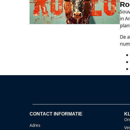
Ro
Souv
in A
plan
De a
num
CONTACT INFORMATIE
KL
Ord
Adres
Ver