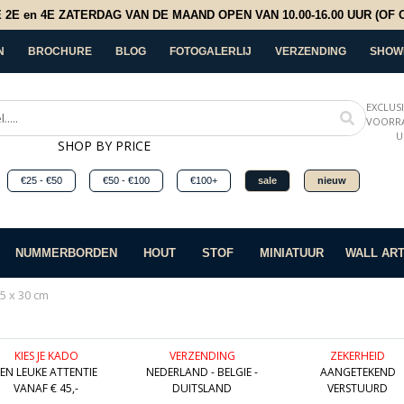
E en 4E ZATERDAG VAN DE MAAND OPEN VAN 10.00-16.00 UUR (OF OP
N
BROCHURE
BLOG
FOTOGALERLIJ
VERZENDING
SHOW
EXCLUS
VOORRA
U
SHOP BY PRICE
€25 - €50
€50 - €100
€100+
sale
nieuw
NUMMERBORDEN
HOUT
STOF
MINIATUUR
WALL AR
5 x 30 cm
KIES JE KADO
VERZENDING
ZEKERHEID
EEN LEUKE ATTENTIE
NEDERLAND - BELGIE -
AANGETEKEND
VANAF € 45,-
DUITSLAND
VERSTUURD