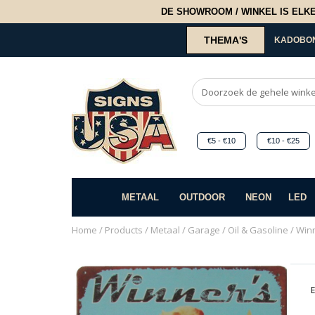
DE SHOWROOM / WINKEL IS ELKE 2
THEMA'S
KADOBO
€5 - €10
€10 - €25
METAAL
OUTDOOR
NEON
LED
Home
/
Products
/
Metaal
/
Garage
/
Oil & Gasoline
/ Win