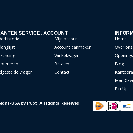
ANTEN SERVICE / ACCOUNT
INFORM
erhistorie
Mijn account
Home
langlijst
Account aanmaken
Over ons
rzending
Winkelwagen
Openings
tourneren
Betalen
Blog
elgestelde vragen
Contact
Kantoora
Man Cav
Pin-Up
Signs-USA by PC55. All Rights Reserved