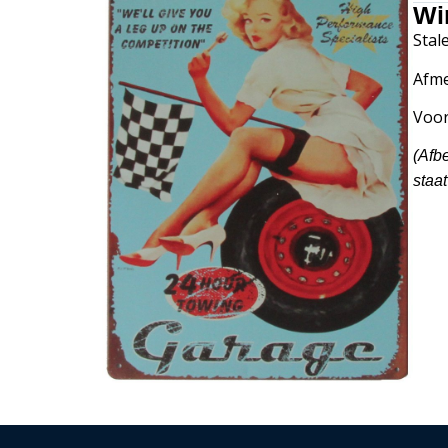
Wi
Stal
Afme
Voor
(Afb
staat