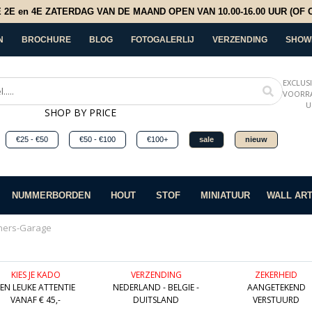
E en 4E ZATERDAG VAN DE MAAND OPEN VAN 10.00-16.00 UUR (OF OP
N
BROCHURE
BLOG
FOTOGALERLIJ
VERZENDING
SHOW
EXCLUS
VOORRA
U
SHOP BY PRICE
€25 - €50
€50 - €100
€100+
sale
nieuw
NUMMERBORDEN
HOUT
STOF
MINIATUUR
WALL AR
ners-Garage
KIES JE KADO
VERZENDING
ZEKERHEID
EEN LEUKE ATTENTIE
NEDERLAND - BELGIE -
AANGETEKEND
VANAF € 45,-
DUITSLAND
VERSTUURD