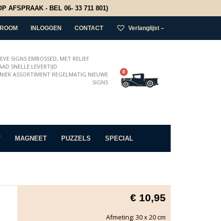
 AFSPRAAK - BEL 06- 33 711 801)
ROOM
INLOGGEN
CONTACT
Verlanglijst –
IEVE SIGNS EMBOSSED, MET RELIEF
AD SNELLE LEVERTIJD
0
NIEK ASSORTIMENT REGELMATIG NIEUWE
SIGNS
T
MAGNEET
PUZZELS
SPECIAL
€
10,95
Afmeting: 30 x 20 cm